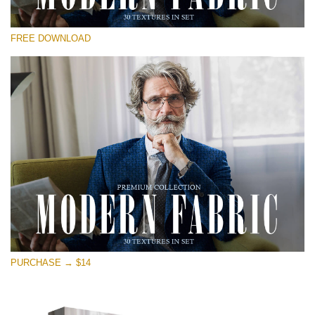
Kérlek, válassz
FREE DOWNLOAD
Free Photoshop Overlay
Small 800*533px
Modern Fabric
(30 Textures)
Large 6000*4000px
Entire Collection
(1783 Overlays)
Large 6000*4000px
Ingyenes letöltés
PURCHASE → $14