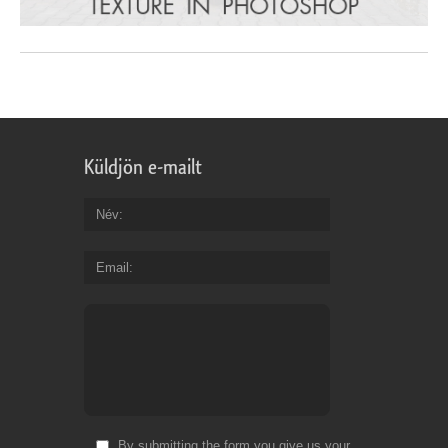
Küldjön e-mailt
Név
Email
By submitting the form you give us your