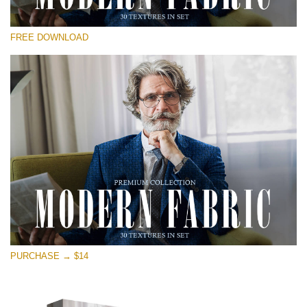
Kérlek, válassz
FREE DOWNLOAD
Free Photoshop Overlay
Small 800*533px
Modern Fabric
(30 Textures)
Large 6000*4000px
Entire Collection
(1783 Overlays)
Large 6000*4000px
Ingyenes letöltés
PURCHASE → $14