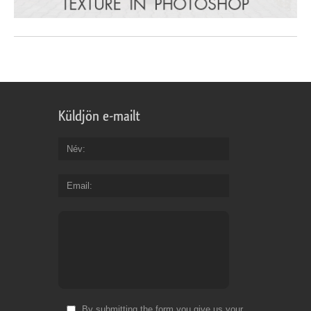
Küldjön e-mailt
Név
Email
By submitting the form you give us your