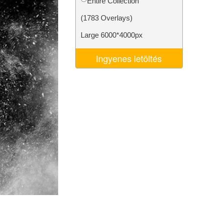
Entire Collection
k
Video Editing Services
(1783 Overlays)
Large 6000*4000px
Ingyenes letöltés