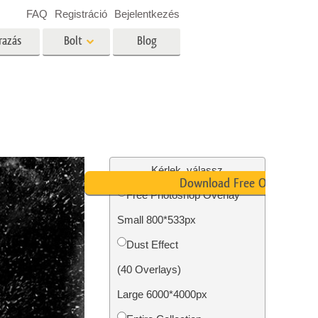
FAQ
Registráció
Bejelentkezés
razás
Bolt
Blog
es
Video
Professzionális LUT
Videofedvények
ltatások
Ingatlan Fotószerkesztő
Szolgáltatások
Kérlek, válassz
Download Free Overlay
Free Photoshop Overlay
Small 800*533px
tatások
Fotó -helyreállítási szolgáltatások
Dust Effect
(40 Overlays)
Large 6000*4000px