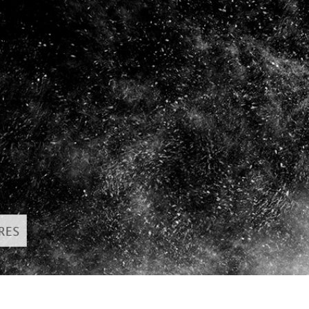
hỉnh sửa sản phẩm
Ékszer -retusálási szolgáltatások
AI Képzési Adato