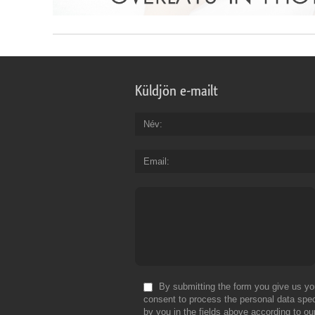
Küldjön e-mailt
Név
Email
By submitting the form you give us yo
consent to process the personal data spec
by you in the fields above according to ou