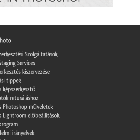
photo
zerkesztési Szolgáltatások
Staging Services
erkesztés kiszervezése
ási tippek
s képszerkesztő
otók retusáláshoz
s Photoshop műveletek
s Lightroom előbeállítások
program
elmi irányelvek