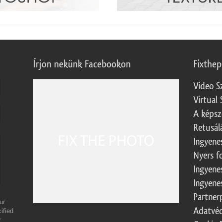
Írjon nekünk Facebookon
Fixthe
Video S
Virtual 
A képsz
Retusál
Ingyene
Nyers f
Ingyene
Ingyene
Partner
ur
Adatvéd
ified
r