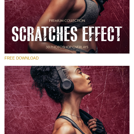
Kérlek, válassz
Free Photoshop Overlay
Small 800*533px
Scratches Effect
(30 Overlays)
FREE DOWNLOAD
Large 6000*4000px
Entire Collection
(1783 Overlays)
Large 6000*4000px
Ingyenes letöltés