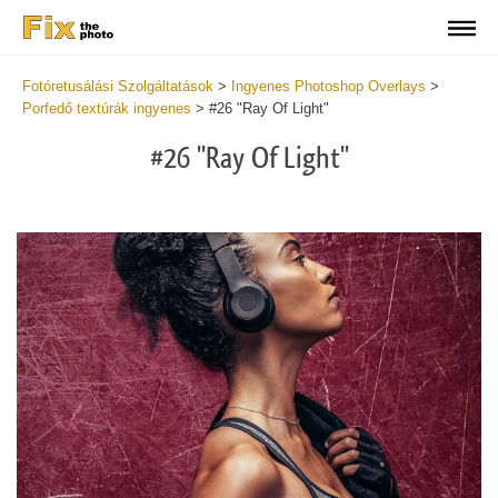
Fotóretusálási Szolgáltatások
>
Ingyenes Photoshop Overlays
>
Porfedő textúrák ingyenes
>
#26 "Ray Of Light"
#26 "Ray Of Light"
Do
Fr
Ov