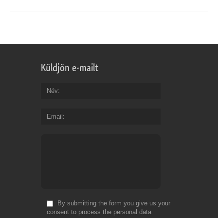
Küldjön e-mailt
Név
Email
By submitting the form you give us your
consent to process the personal data