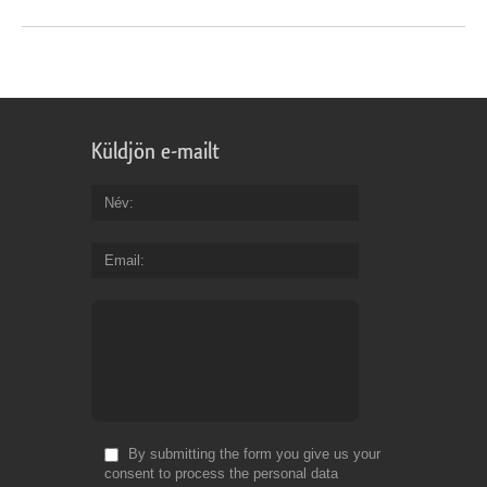
Küldjön e-mailt
Név
Email
By submitting the form you give us your
consent to process the personal data