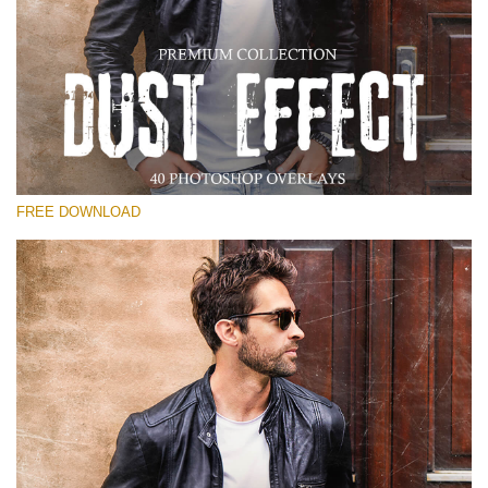
Kérlek, válassz
Free Photoshop Overlay
Small 800*533px
Dust Effect
(40 Overlays)
FREE DOWNLOAD
Large 6000*4000px
Entire Collection
(1783 Overlays)
Large 6000*4000px
Ingyenes letöltés