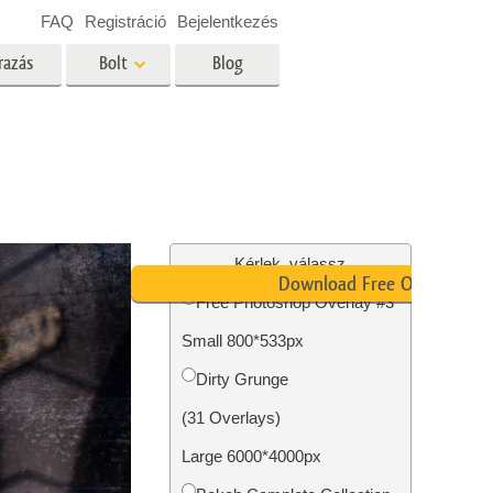
FAQ
Registráció
Bejelentkezés
razás
Bolt
Blog
es
Video
Professzionális LUT
Videofedvények
ltatások
Ingatlan Fotószerkesztő
Szolgáltatások
Kérlek, válassz
Download Free Overlay
Free Photoshop Overlay #3
Small 800*533px
tatások
Fotó -helyreállítási szolgáltatások
Dirty Grunge
(31 Overlays)
Large 6000*4000px