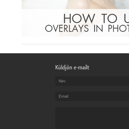
Küldjön e-mailt
Név
Email