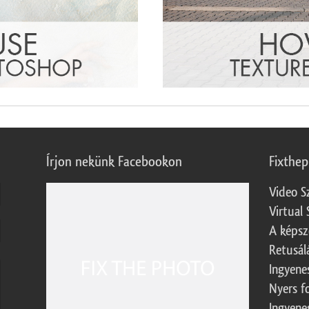
Írjon nekünk Facebookon
Fixthe
Video S
Virtual 
A képsz
Retusál
Ingyene
Nyers f
Ingyene