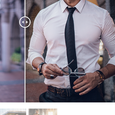
hỉnh sửa sản phẩm
Ékszer -retusálási szolgáltatások
AI Képzési Adato