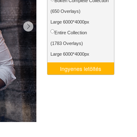
Bokeh Complete Collection
k
Video Editing Services
(650 Overlays)
Large 6000*4000px
Entire Collection
(1783 Overlays)
Large 6000*4000px
Ingyenes letöltés