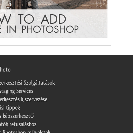
photo
zerkesztési Szolgáltatások
Staging Services
erkesztés kiszervezése
ási tippek
s képszerkesztő
otók retusáláshoz
s Photoshop műveletek