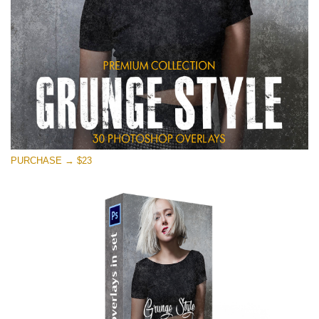
PURCHASE → $23