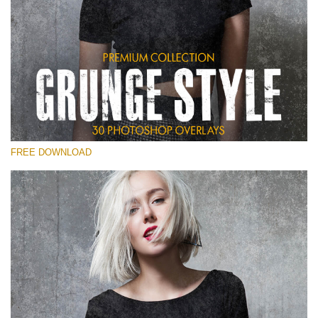
Kérlek, válassz
Free Photoshop Overlay
Small 800*533px
Grunge Style
(30 Overlays)
FREE DOWNLOAD
Large 6000*4000px
Entire Collection
(1783 Overlays)
Large 6000*4000px
Ingyenes letöltés