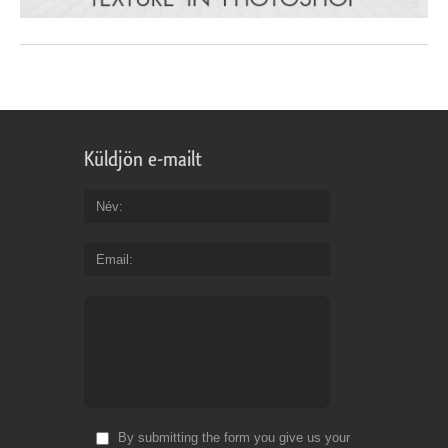
Küldjön e-mailt
Név
Email
By submitting the form you give us your