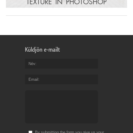
Küldjön e-mailt
Név
Email
By submitting the form you give us your