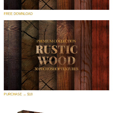
Kérlek, válassz
FREE DOWNLOAD
Free Photoshop Overlay
Small 800*533px
Rustic Wood
(30 Textures)
Large 6000*4000px
Entire Collection
(1783 Overlays)
Large 6000*4000px
Ingyenes letöltés
PURCHASE → $18