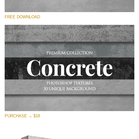
Kérlek, válassz
FREE DOWNLOAD
Free Photoshop Overlay
Small 800*533px
Concrete Textures
(30 Textures)
Large 6000*4000px
Entire Collection
(1783 Overlays)
Large 6000*4000px
Ingyenes letöltés
PURCHASE → $18