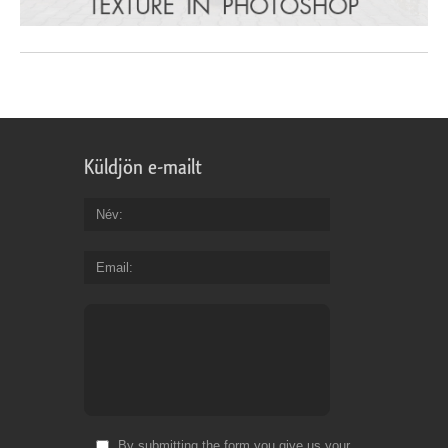
Küldjön e-mailt
Név
Email
By submitting the form you give us your