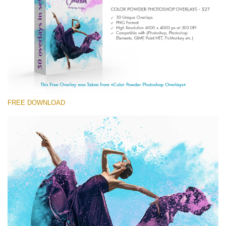
Entire Collection
(1783 Overlays)
Large 6000*4000px
Ingyenes letöltés
FREE DOWNLOAD