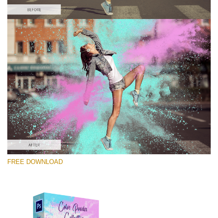
Kérlek, válassz
Free Photoshop Overlay #9
Small 800*533px
Color Powder
(30 Overlays)
Large 6000*4000px
FREE DOWNLOAD
Luxury Wedding
(373 Overlays)
Large 6000*4000px