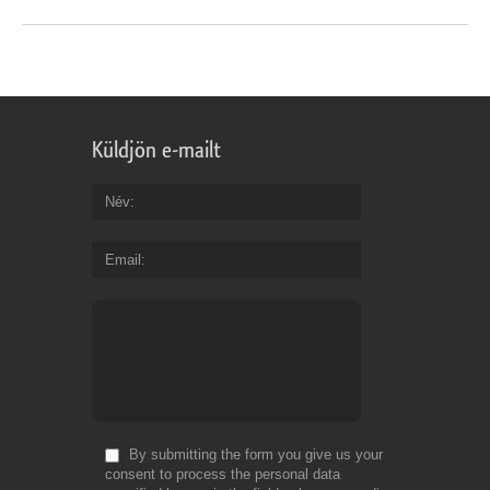
Küldjön e-mailt
Név
Email
By submitting the form you give us your
consent to process the personal data