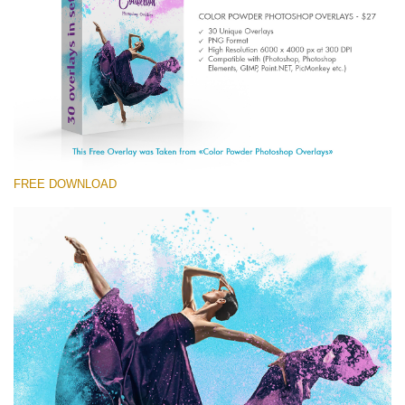
Entire Collection
(1783 Overlays)
Large 6000*4000px
Ingyenes letöltés
FREE DOWNLOAD