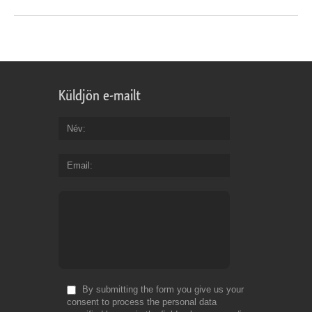
Küldjön e-mailt
Név
Email
By submitting the form you give us your
consent to process the personal data