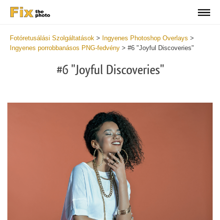
Fotóretusálási Szolgáltatások
>
Ingyenes Photoshop Overlays
>
Ingyenes porrobbanásos PNG-fedvény
>
#6 "Joyful Discoveries"
#6 "Joyful Discoveries"
Do
Fr
Ov