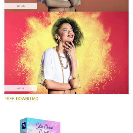
Kérlek, válassz
Free Photoshop Overlay #6
Small 800*533px
Color Powder
(30 Overlays)
Large 6000*4000px
FREE DOWNLOAD
Luxury Wedding
(373 Overlays)
Large 6000*4000px