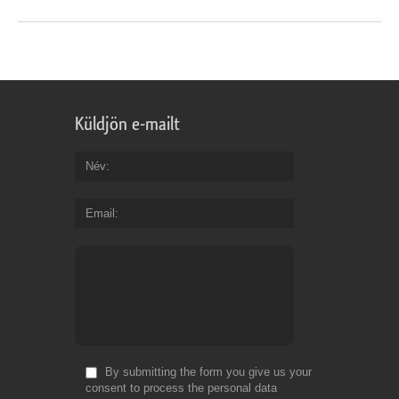
Küldjön e-mailt
Név
Email
By submitting the form you give us your
consent to process the personal data