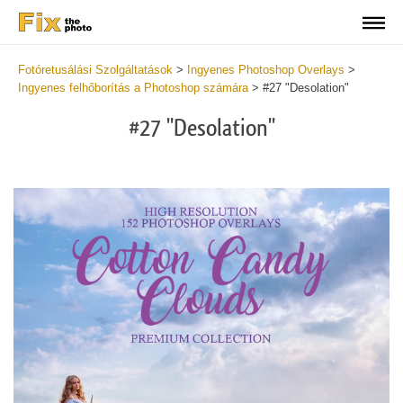
Fotóretusálási Szolgáltatások
>
Ingyenes Photoshop Overlays
>
Ingyenes felhőborítás a Photoshop számára
>
#27 "Desolation"
#27 "Desolation"
Do
Fr