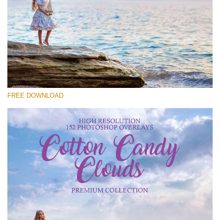
Kérlek, válassz
Free Cloud Overlay #27
Small 800*533px
Cotton Candy Clouds
(152 Overlays)
FREE DOWNLOAD
Large 6000*4000px
Sky Boundless
(347 Overlays)
Large 6000*4000px
Entire Collection
(1783 Overlays)
Large 6000*4000px