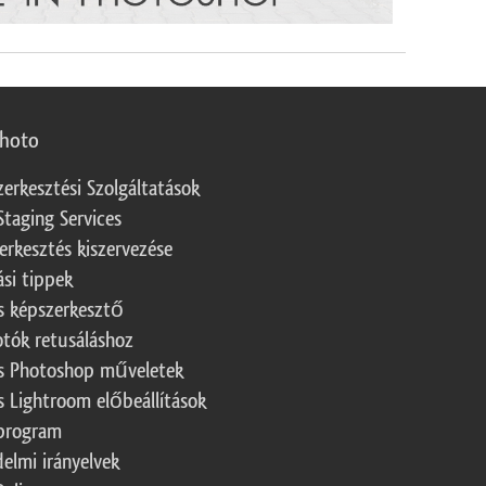
photo
zerkesztési Szolgáltatások
Staging Services
erkesztés kiszervezése
ási tippek
s képszerkesztő
otók retusáláshoz
s Photoshop műveletek
s Lightroom előbeállítások
program
elmi irányelvek