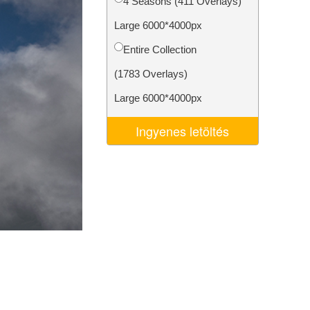
4 Seasons (411 Overlays)
k
Video Editing Services
Large 6000*4000px
Entire Collection
(1783 Overlays)
Large 6000*4000px
Ingyenes letöltés