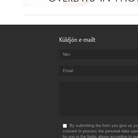
Küldjön e-mailt
Név
Email
By submitting the form you give us yo
consent to process the personal data spec
by you in the fields above according to ou