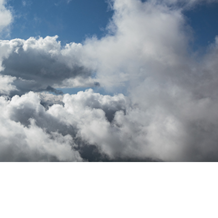
hỉnh sửa sản phẩm
Ékszer -retusálási szolgáltatások
AI Képzési Adato