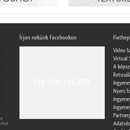
Írjon nekünk Facebookon
Fixthe
Video S
Virtual 
A képsz
Retusál
Ingyene
Nyers f
Ingyene
Ingyene
Partner
ur
Adatvéd
ified
r