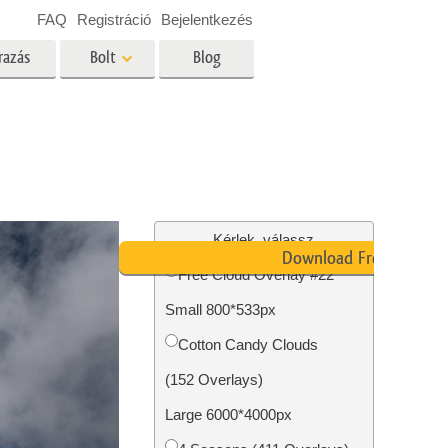
FAQ
Registráció
Bejelentkezés
razás
Bolt
Blog
es
Video
Professzionális LUT
Videofedvények
ltatások
Ingatlan Fotószerkesztő
Szolgáltatások
Kérlek, válassz
Download Free
Free Cloud Overlay #22
Small 800*533px
tatások
Fotó -helyreállítási szolgáltatások
Cotton Candy Clouds
(152 Overlays)
Large 6000*4000px