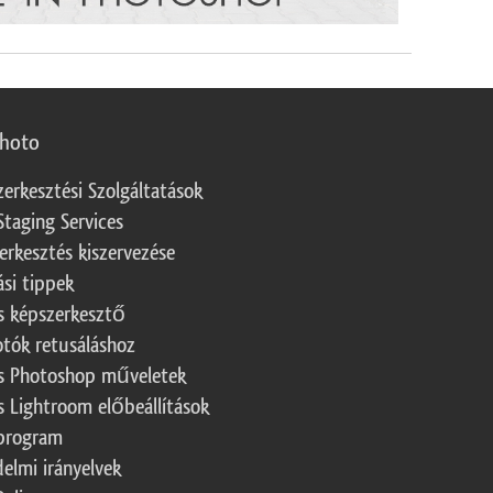
photo
zerkesztési Szolgáltatások
Staging Services
erkesztés kiszervezése
ási tippek
s képszerkesztő
otók retusáláshoz
s Photoshop műveletek
s Lightroom előbeállítások
program
elmi irányelvek