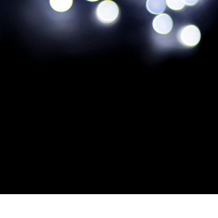
hỉnh sửa sản phẩm
Ékszer -retusálási szolgáltatások
AI Képzési Adato