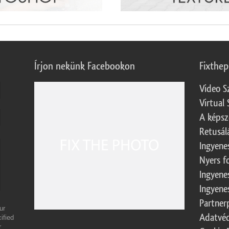
Írjon nekünk Facebookon
Fixthe
Video S
Virtual 
A képsz
Retusál
Ingyene
Nyers f
Ingyene
Ingyene
Partner
ur
Adatvéd
ified
r