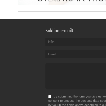
Küldjön e-mailt
Név
Email
By submitting the form you give us yo
consent to process the personal data spec
by you in the fields above according to ou