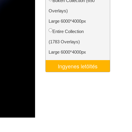
Bokeh Collection (650
k
Video Editing Services
Overlays)
Large 6000*4000px
Entire Collection
(1783 Overlays)
Large 6000*4000px
Ingyenes letöltés