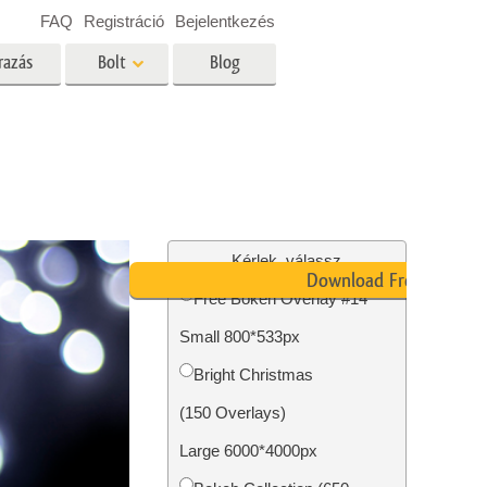
FAQ
Registráció
Bejelentkezés
razás
Bolt
Blog
es
Video
Professzionális LUT
Videofedvények
ltatások
Ingatlan Fotószerkesztő
Szolgáltatások
Kérlek, válassz
Download Free
Free Bokeh Overlay #14
Small 800*533px
tatások
Fotó -helyreállítási szolgáltatások
Bright Christmas
(150 Overlays)
Large 6000*4000px