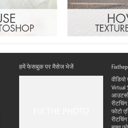
हमें फेसबुक पर मैसेज भेजें
Fixthe
वीडियो 
Virtual 
आउटसोर
रीटचिंग
फोटो एड
रीटचिंग 
मुफ्त फ