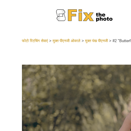
फोटो रिटचिंग सेवाएं
>
मुक्त पीएनजी ओवरले
>
मुक्त पंख पीएनजी
>
#2 "Butter
लाइटरूम 
संपूर्ण LR
हेडशॉट
बेस्ट डील
मोबाइल स
शादी की फ