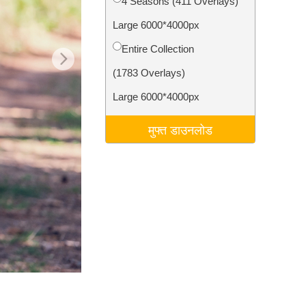
4 Seasons (411 Overlays)
टा
Video Editing Services
Large 6000*4000px
Entire Collection
(1783 Overlays)
Large 6000*4000px
मुफ्त डाउनलोड