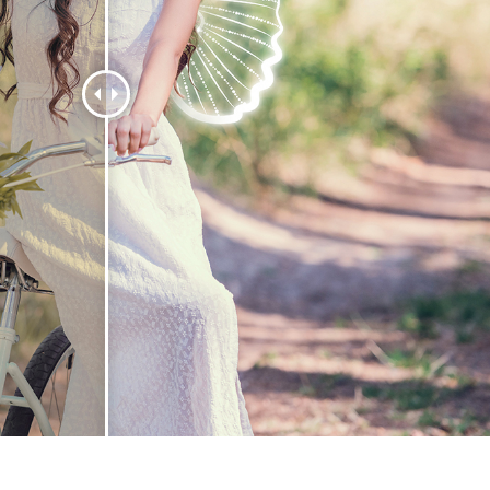
द सुधार सेवाएं
ज्वैलरी रीटचिंग सर्विसेज
एआई प्रशिक्षण डे