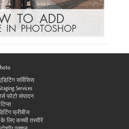
photo
एडिटिंग सर्विसिस
Staging Services
्स फोटो संपादन
 टिप्स
िटिंग फ्रीबीज
के लिए कच्ची तस्वीरें
ोटोशॉप एक्शन