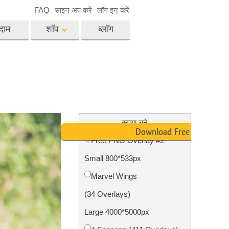
FAQ
साइन अप करें
लॉग इन करें
दाम
शॉप
ब्लॉग
es
Video
पेशेवर एलयूटी
वीडियो ओवरले
विसेज
रियल एस्टेट फोटो एडिटिंग
सर्विसेज
कृपया चुने
Download Free PNG
Free PNG Overlay #2
Small 800*533px
िसेज
फोटो स्टोर स्टेशन सर्विसेज
Marvel Wings
(34 Overlays)
Large 4000*5000px