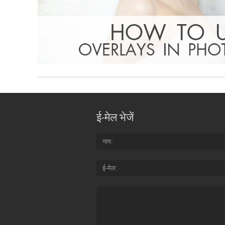
ई-मेल भेजें
नाम
ई-मेल