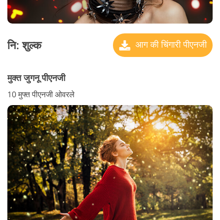
नि: शुल्क
आग की चिंगारी पीएनजी
मुक्त जुगनू पीएनजी
10 मुफ्त पीएनजी ओवरले