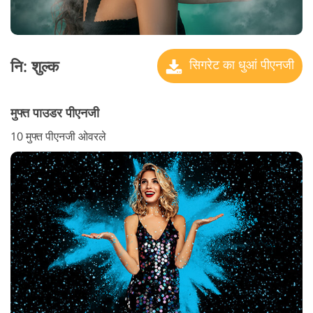
नि: शुल्क
सिगरेट का धुआं पीएनजी
मुफ्त पाउडर पीएनजी
10 मुफ्त पीएनजी ओवरले