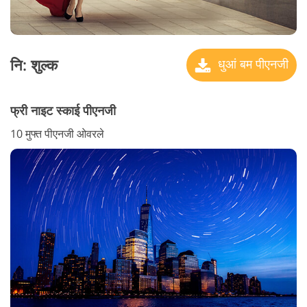
नि: शुल्क
धुआं बम पीएनजी
फ्री नाइट स्काई पीएनजी
10 मुफ्त पीएनजी ओवरले