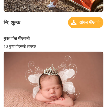
नि: शुल्क
सीगल पीएनजी
मुक्त पंख पीएनजी
10 मुफ्त पीएनजी ओवरले