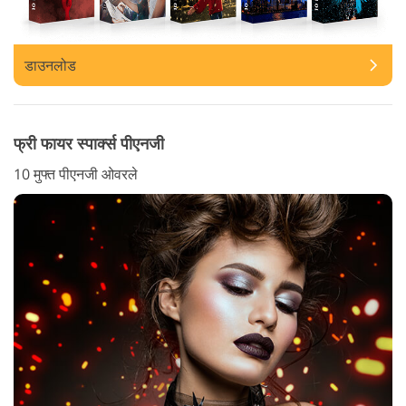
डाउनलोड
फ्री फायर स्पार्क्स पीएनजी
10 मुफ्त पीएनजी ओवरले