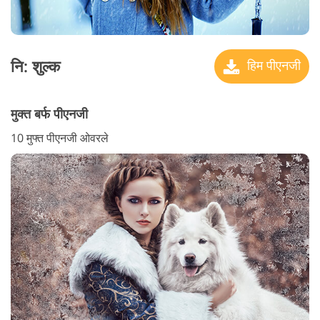
नि: शुल्क
हिम पीएनजी
मुक्त बर्फ पीएनजी
10 मुफ्त पीएनजी ओवरले