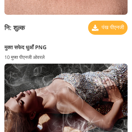
नि: शुल्क
पंख पीएनजी
मुक्त सफेद धुआँ PNG
10 मुफ्त पीएनजी ओवरले