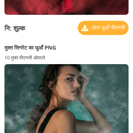
नि: शुल्क
लाल धुआँ पीएनजी
मुक्त सिगरेट का धुआँ PNG
10 मुफ्त पीएनजी ओवरले