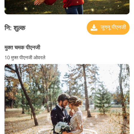
नि: शुल्क
जुगनू पीएनजी
मुक्त चमक पीएनजी
10 मुफ्त पीएनजी ओवरले