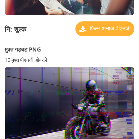
नि: शुल्क
फिल्म अनाज पीएनजी
मुक्त गड़बड़ PNG
10 मुफ्त पीएनजी ओवरले