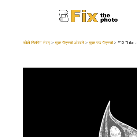
फोटो रिटचिंग सेवाएं
>
मुक्त पीएनजी ओवरले
>
मुक्त पंख पीएनजी
>
#13 "Like a
लाइटरूम 
संपूर्ण LR
हेडशॉट
बेस्ट डील
मोबाइल स
शादी की फ