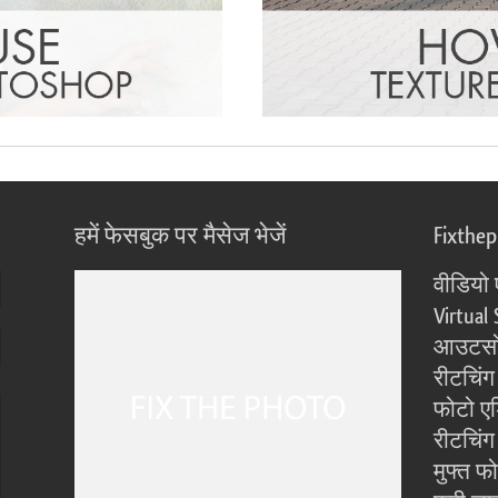
हमें फेसबुक पर मैसेज भेजें
Fixthe
वीडियो 
Virtual 
आउटसोर
रीटचिंग
फोटो एड
रीटचिंग 
मुफ्त फ