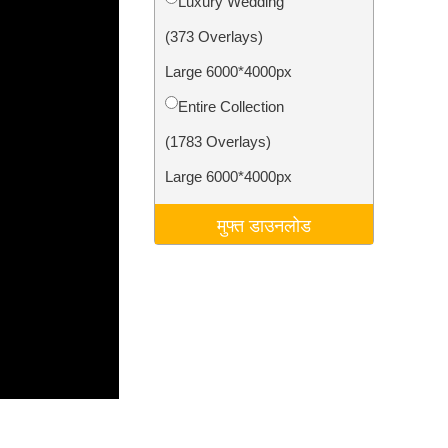
Luxury Wedding
टा
Video Editing Services
(373 Overlays)
Large 6000*4000px
Entire Collection
(1783 Overlays)
Large 6000*4000px
मुफ्त डाउनलोड