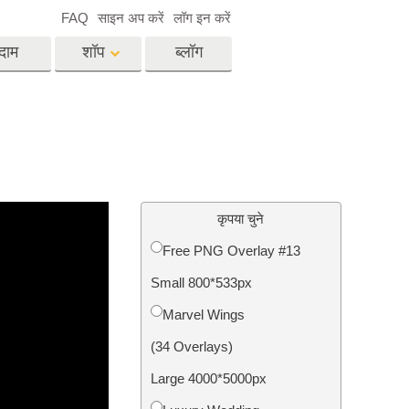
FAQ
साइन अप करें
लॉग इन करें
दाम
शॉप
ब्लॉग
es
Video
पेशेवर एलयूटी
वीडियो ओवरले
विसेज
रियल एस्टेट फोटो एडिटिंग
सर्विसेज
कृपया चुने
Free PNG Overlay #13
Small 800*533px
िसेज
फोटो स्टोर स्टेशन सर्विसेज
Marvel Wings
(34 Overlays)
Large 4000*5000px