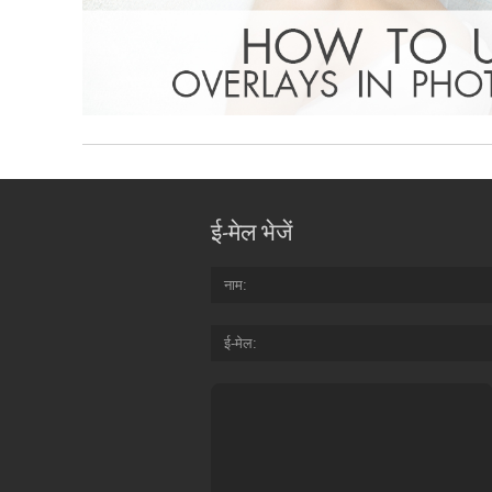
ई-मेल भेजें
नाम
ई-मेल