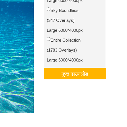
Large 6000*4000px
टा
Video Editing Services
Sky Boundless
(347 Overlays)
Large 6000*4000px
Entire Collection
(1783 Overlays)
Large 6000*4000px
मुफ्त डाउनलोड