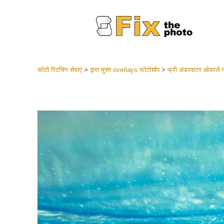
फोटो रिटचिंग सेवाएं
>
द्वारा मुफ्त overlays फोटोशॉप
>
फ्री अंडरवाटर ओवरले 
लाइटरूम 
संपूर्ण LR
हेडशॉट
बेस्ट डील
मोबाइल स
शादी की फ