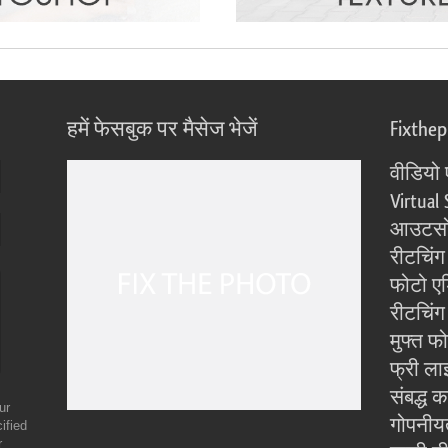
हमें फेसबुक पर मैसेज भेजें
Fixthe
वीडियो 
Virtual 
आउटसोर
रीटचिंग
फोटो एड
रीटचिंग 
मुफ्त फ
फ्री ला
संबद्ध क
ur
गोपनीय
ified
r