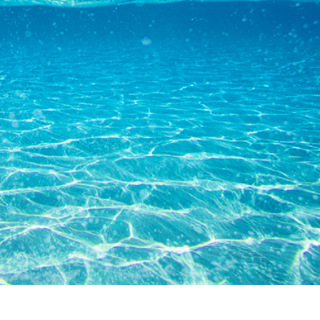
द सुधार सेवाएं
ज्वैलरी रीटचिंग सर्विसेज
एआई प्रशिक्षण डे