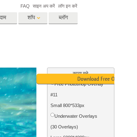
FAQ
साइन अप करें
लॉग इन करें
दाम
शॉप
ब्लॉग
es
Video
पेशेवर एलयूटी
वीडियो ओवरले
विसेज
रियल एस्टेट फोटो एडिटिंग
सर्विसेज
कृपया चुने
Download Free Overlay
Free Photoshop Overlay
#11
िसेज
फोटो स्टोर स्टेशन सर्विसेज
Small 800*533px
Underwater Overlays
(30 Overlays)