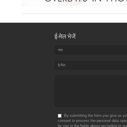
ई-मेल भेजें
नाम
ई-मेल
By submitting the form you give us yo
consent to process the personal data spec
by you in the fields above according to ou