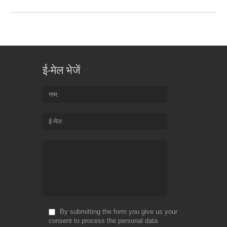
ई-मेल भेजें
नाम
ई-मेल
By submitting the form you give us your
consent to process the personal data