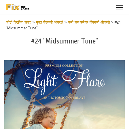
फोटो रिटचिंग सेवाएं
>
मुक्त पीएनजी ओवरले
>
फ्री सन फ्लेयर पीएनजी ओवरले
>
#24
"Midsummer Tune"
#24 "Midsummer Tune"
Do
Fr