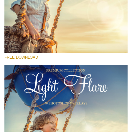
कृपया चुने
Free Photoshop Overlay #24
Small 800*533px
Light Flare
(30 Overlays)
FREE DOWNLOAD
Large 6000*4000px
Sunlight Collection
(290 Overlays)
Large 6000*4000px
Entire Collection
(1783 Overlays)
Large 6000*4000px