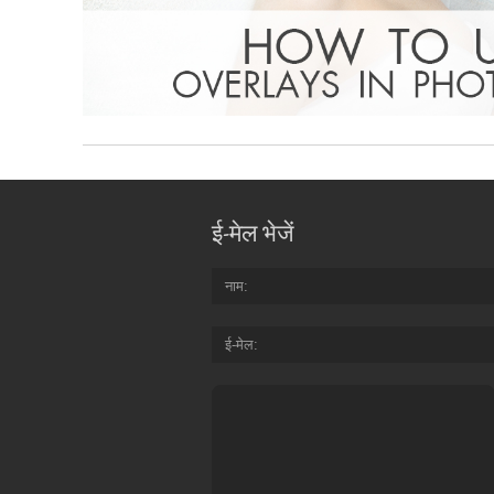
ई-मेल भेजें
नाम
ई-मेल