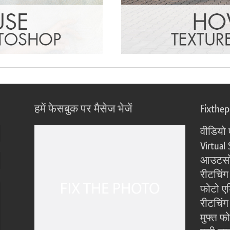
हमें फेसबुक पर मैसेज भेजें
Fixthe
वीडियो 
Virtual 
आउटसोर
रीटचिंग
फोटो एड
रीटचिंग 
मुफ्त फ