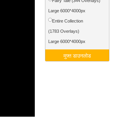
Fairy Tale (344 Overlays)
टा
Video Editing Services
Large 6000*4000px
Entire Collection
(1783 Overlays)
Large 6000*4000px
मुफ्त डाउनलोड