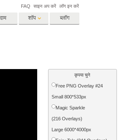
FAQ
साइन अप करें
लॉग इन करें
दाम
शॉप
ब्लॉग
es
Video
पेशेवर एलयूटी
वीडियो ओवरले
विसेज
रियल एस्टेट फोटो एडिटिंग
सर्विसेज
कृपया चुने
Free PNG Overlay #24
Small 800*533px
िसेज
फोटो स्टोर स्टेशन सर्विसेज
Magic Sparkle
(216 Overlays)
Large 6000*4000px