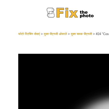
फोटो रिटचिंग सेवाएं
>
मुक्त पीएनजी ओवरले
>
मुक्त चमक पीएनजी
>
#24 "Cos
लाइटरूम 
संपूर्ण LR
हेडशॉट
बेस्ट डील
मोबाइल स
शादी की फ