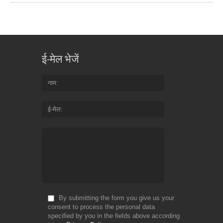
ई-मेल भेजें
नाम
ई-मेल
By submitting the form you give us your
consent to process the personal data
specified by you in the fields above according