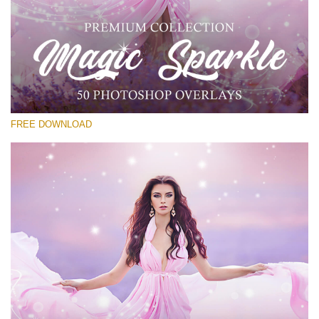
कृपया चुने
Free PNG Overlay #13
Small 800*533px
Magic Sparkle
(216 Overlays)
FREE DOWNLOAD
Large 6000*4000px
Bokeh Complete Collection (650 Overlays)
Large 6000*4000px
Entire Collection
(1783 Overlays)
Large 6000*4000px
मुफ्त डाउनलोड