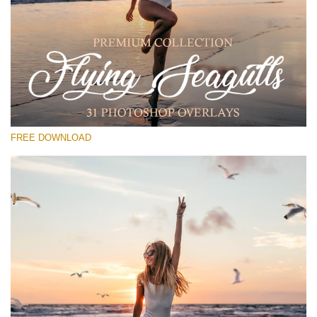
कृपया चुने
Free PNG Overlay #29
Small 800*533px
Flying Seagulls
(31 Overlays)
FREE DOWNLOAD
Large 6000*4000px
Sunlight Collection
(290 Overlays)
Large 6000*4000px
Entire Collection
(1783 Overlays)
Large 6000*4000px