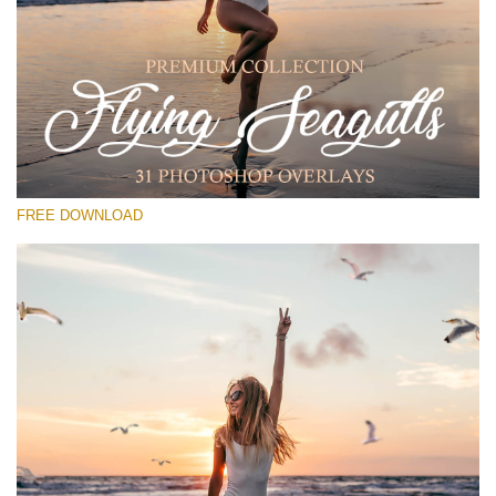
कृपया चुने
Free PNG Overlay #17
Small 800*533px
Flying Seagulls
(31 Overlays)
FREE DOWNLOAD
Large 6000*4000px
Fairy Tale (344 Overlays)
Large 6000*4000px
Entire Collection
(1783 Overlays)
Large 6000*4000px
मुफ्त डाउनलोड