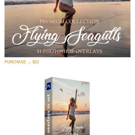
PURCHASE → $22