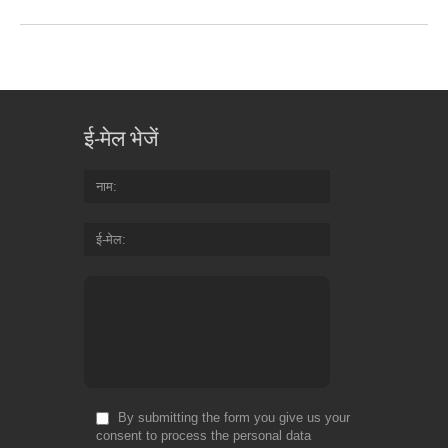
ई-मेल भेजें
नाम
ई-मेल
By submitting the form you give us your
consent to process the personal data