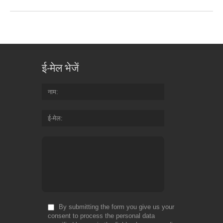
ई-मेल भेजें
नाम
ई-मेल
By submitting the form you give us your
consent to process the personal data