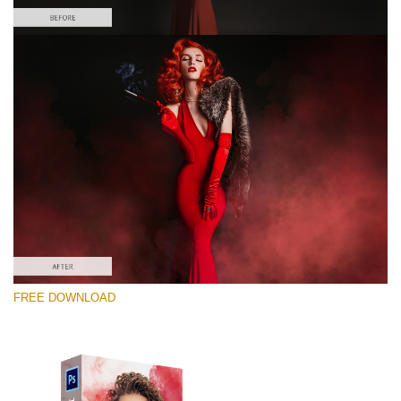
कृपया चुने
Free PNG Overlay #9
Small 800*533px
Smoke Effect
(30 Overlays)
Large 6000*4000px
FREE DOWNLOAD
4 Seasons (411 Overlays)
Large 6000*4000px
Entire Collection