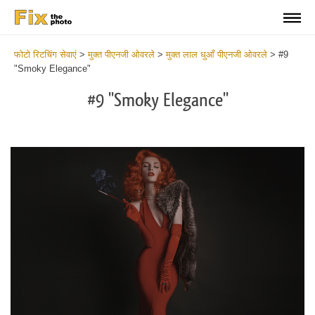
फोटो रिटचिंग सेवाएं
>
मुक्त पीएनजी ओवरले
>
मुक्त लाल धुआँ पीएनजी ओवरले
>
#9
"Smoky Elegance"
#9 "Smoky Elegance"
Do
Fr
PN