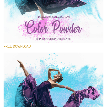
कृपया चुने
Free PNG Overlay #22
Small 800*533px
Color Powder
(30 Overlays)
FREE DOWNLOAD
Large 6000*4000px
Sunlight Collection
(290 Overlays)
Large 6000*4000px
Entire Collection
(1783 Overlays)
Large 6000*4000px