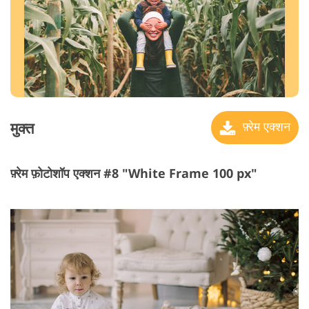
मुक्त
फ़्रेम एक्शन
फ़्रेम फ़ोटोशॉप एक्शन #8 "White Frame 100 px"