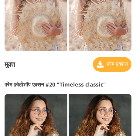
मुक्त
फ़्रेम एक्शन
फ़्रेम फ़ोटोशॉप एक्शन #20 "Timeless classic"