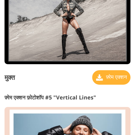
मुक्त
फ़्रेम एक्शन
फ़्रेम एक्शन फ़ोटोशॉप #5 "Vertical Lines"