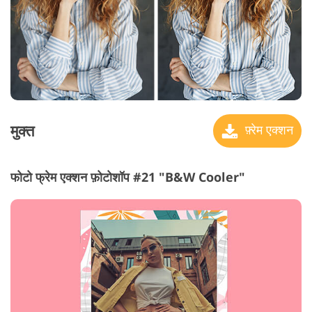
मुक्त
फ़्रेम एक्शन
फोटो फ्रेम एक्शन फ़ोटोशॉप #21 "B&W Cooler"