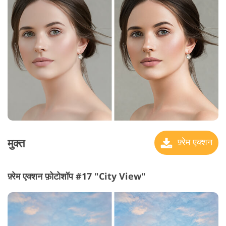
मुक्त
फ़्रेम एक्शन
फ़्रेम एक्शन फ़ोटोशॉप #17 "City View"