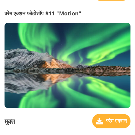
फ़्रेम एक्शन फ़ोटोशॉप #11 "Motion"
मुक्त
फ़्रेम एक्शन