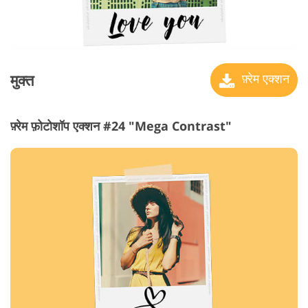
मुक्त
फ़्रेम एक्शन
फ़्रेम फ़ोटोशॉप एक्शन #24 "Mega Contrast"