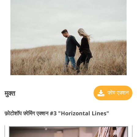
मुक्त
फ़्रेम एक्शन
फ़ोटोशॉप फ़्रेमिंग एक्शन #3 "Horizontal Lines"