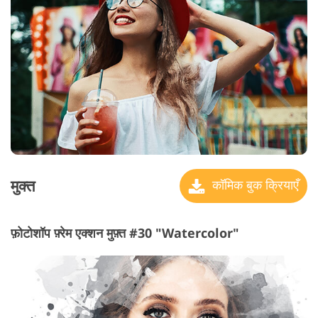
मुक्त
कॉमिक बुक क्रियाएँ
फ़ोटोशॉप फ़्रेम एक्शन मुफ़्त #30 "Watercolor"