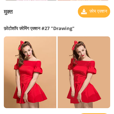
मुक्त
फ़्रेम एक्शन
फ़ोटोशॉप फ़्रेमिंग एक्शन #27 "Drawing"