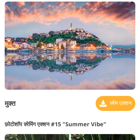
मुक्त
फ़्रेम एक्शन
फ़ोटोशॉप फ़्रेमिंग एक्शन #15 "Summer Vibe"