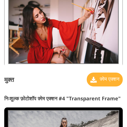
मुक्त
फ़्रेम एक्शन
निःशुल्क फ़ोटोशॉप फ़्रेम एक्शन #4 "Transparent Frame"