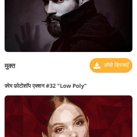
मुक्त
ज़ोंबी क्रियाएँ
फ़्रेम फ़ोटोशॉप एक्शन #32 "Low Poly"