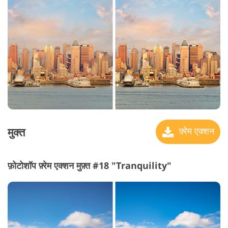
मुक्त
फ़्रेम एक्शन
फ़ोटोशॉप फ़्रेम एक्शन मुफ़्त #18 "Tranquility"