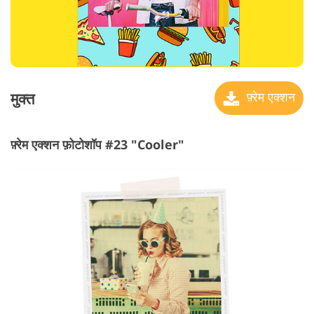
मुक्त
फ़्रेम एक्शन
फ़्रेम एक्शन फ़ोटोशॉप #23 "Cooler"