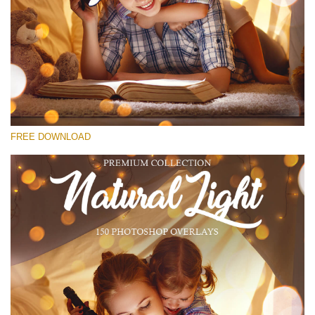
कृपया चुने
Free Bokeh Overlay #14
Small 800*533px
Natural Cozy Bokeh
(150 Overlays)
FREE DOWNLOAD
Large 6000*4000px
Luxury Wedding
(373 Overlays)
Large 6000*4000px
Entire Collection
(1783 Overlays)
Large 6000*4000px