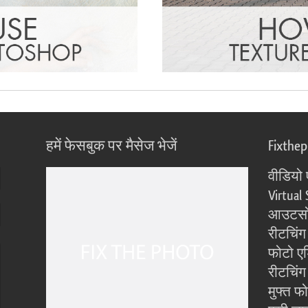
हमें फेसबुक पर मैसेज भेजें
Fixthe
वीडियो 
Virtual 
आउटसोर
रीटचिंग
फोटो एड
रीटचिंग 
मुफ्त फ