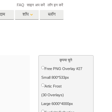
FAQ
साइन अप करें
लॉग इन करें
दाम
शॉप
ब्लॉग
es
Video
पेशेवर एलयूटी
वीडियो ओवरले
विसेज
रियल एस्टेट फोटो एडिटिंग
सर्विसेज
कृपया चुने
Free PNG Overlay #27
Small 800*533px
िसेज
फोटो स्टोर स्टेशन सर्विसेज
Artic Frost
(30 Overlays)
Large 6000*4000px