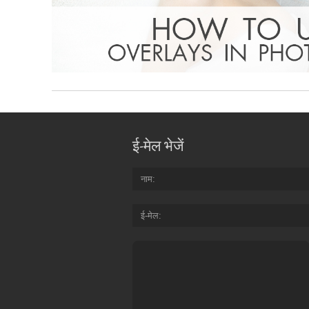
ई-मेल भेजें
नाम
ई-मेल