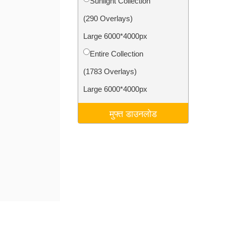
Sunlight Collection
टा
Video Editing Services
(290 Overlays)
Large 6000*4000px
Entire Collection
(1783 Overlays)
Large 6000*4000px
मुफ्त डाउनलोड