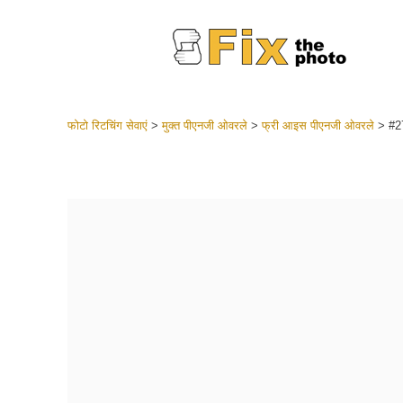
फोटो रिटचिंग सेवाएं
>
मुक्त पीएनजी ओवरले
>
फ्री आइस पीएनजी ओवरले
>
#2
लाइटरूम 
संपूर्ण LR
हेडशॉट
बेस्ट डील
मोबाइल स
शादी की फ