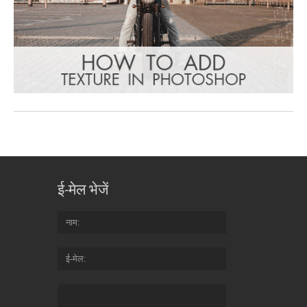
ई-मेल भेजें
नाम
ई-मेल