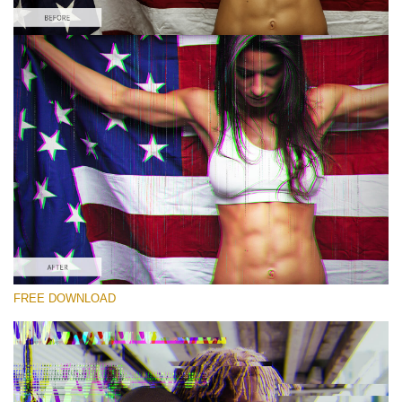
कृपया चुने
Free PNG Overlay #5
Small 800*533px
Glitch Effect
(65 Overlays)
Large 6000*4000px
FREE DOWNLOAD
Sunlight Collection
(290 Overlays)
Large 6000*4000px