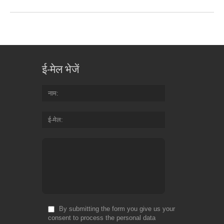
ई-मेल भेजें
नाम
ई-मेल
By submitting the form you give us your
consent to process the personal data