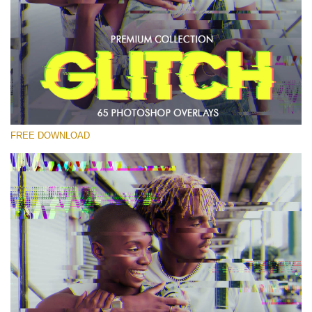
कृपया चुने
Free PNG Overlay #29
Small 800*533px
Glitch Effect
(65 Overlays)
FREE DOWNLOAD
Large 6000*4000px
Sunlight Collection
(290 Overlays)
Large 6000*4000px
Entire Collection
(1783 Overlays)
Large 6000*4000px