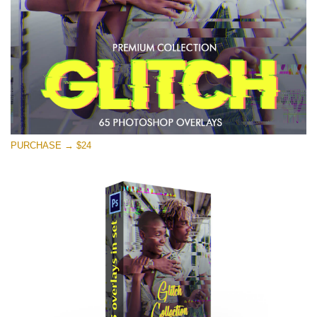
मुफ्त डाउनलोड
PURCHASE → $24