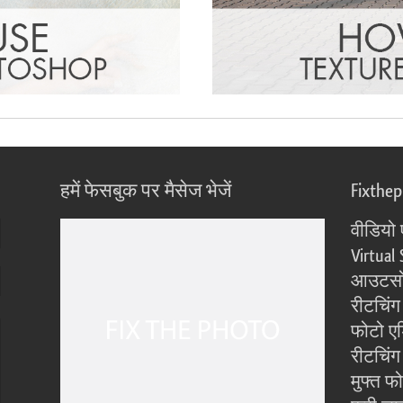
हमें फेसबुक पर मैसेज भेजें
Fixthe
वीडियो 
Virtual 
आउटसोर
रीटचिंग
फोटो एड
रीटचिंग 
मुफ्त फ