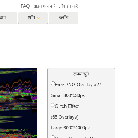
FAQ
साइन अप करें
लॉग इन करें
दाम
शॉप
ब्लॉग
es
Video
पेशेवर एलयूटी
वीडियो ओवरले
विसेज
रियल एस्टेट फोटो एडिटिंग
सर्विसेज
कृपया चुने
Free PNG Overlay #27
Small 800*533px
िसेज
फोटो स्टोर स्टेशन सर्विसेज
Glitch Effect
(65 Overlays)
Large 6000*4000px