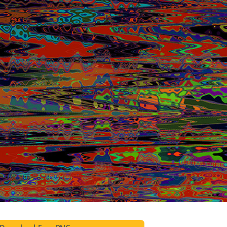
द सुधार सेवाएं
ज्वैलरी रीटचिंग सर्विसेज
एआई प्रशिक्षण डे