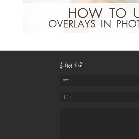
ई-मेल भेजें
नाम
ई-मेल