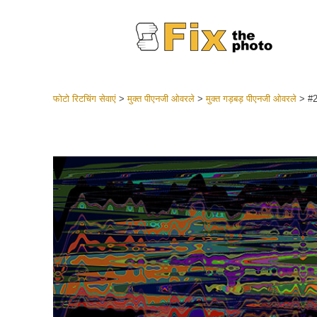
फोटो रिटचिंग सेवाएं
>
मुक्त पीएनजी ओवरले
>
मुक्त गड़बड़ पीएनजी ओवरले
>
#2
लाइटरूम 
संपूर्ण LR
हेडशॉट
बेस्ट डील
मोबाइल स
शादी की फ