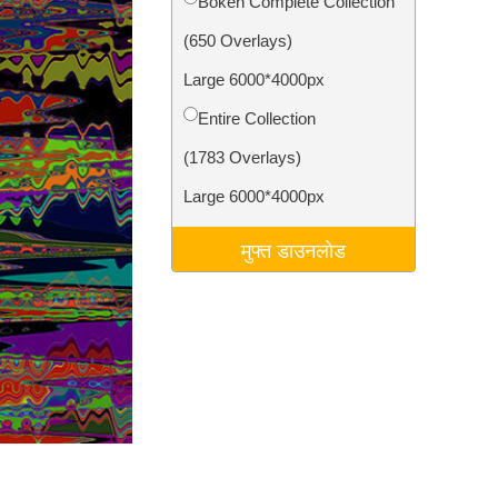
Bokeh Complete Collection
टा
Video Editing Services
(650 Overlays)
Large 6000*4000px
Entire Collection
(1783 Overlays)
Large 6000*4000px
मुफ्त डाउनलोड