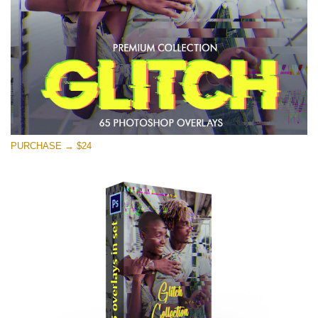
मुफ्त डाउनलोड
PURCHASE → $24