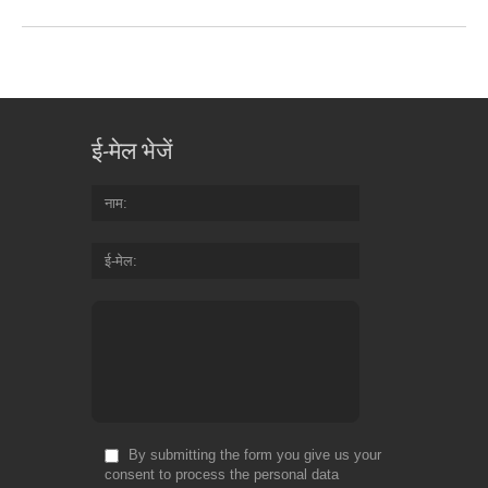
ई-मेल भेजें
नाम
ई-मेल
By submitting the form you give us your
consent to process the personal data