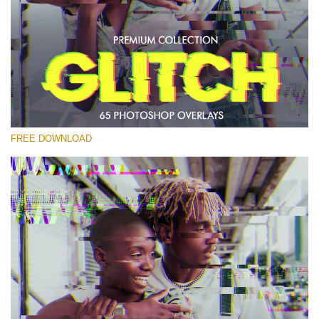
कृपया चुने
Free PNG Overlay #14
Small 800*533px
Glitch Effect
(65 Overlays)
FREE DOWNLOAD
Large 6000*4000px
Light Sparkling
(740 Overlays)
Large 6000*4000px
Entire Collection
(1783 Overlays)
Large 6000*4000px