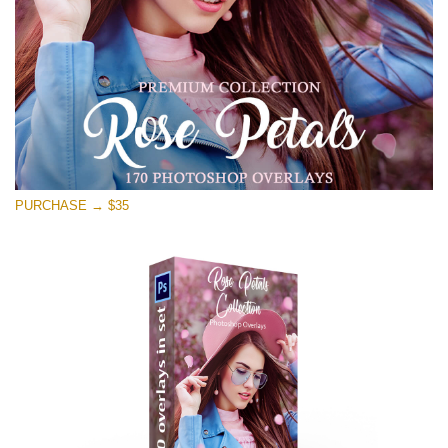
मुफ्त डाउनलोड
PURCHASE → $35