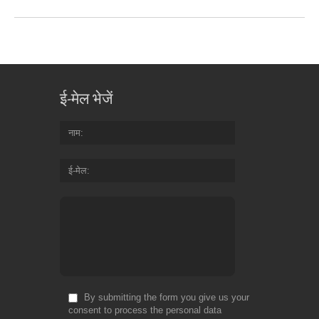
ई-मेल भेजें
नाम
ई-मेल
By submitting the form you give us your
consent to process the personal data