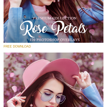
कृपया चुने
Free Photoshop Overlay #25
Small 800*533px
Rose Petals
(40 Overlays)
FREE DOWNLOAD
Large 6000*4000px
Luxury Wedding
(373 Overlays)
Large 6000*4000px
Entire Collection
(1783 Overlays)
Large 6000*4000px