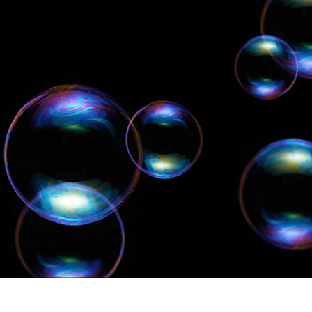
द सुधार सेवाएं
ज्वैलरी रीटचिंग सर्विसेज
एआई प्रशिक्षण डे