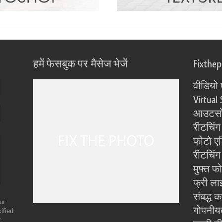
हमें फेसबुक पर मैसेज भेजें
Fixthe
वीडियो 
Virtual 
आउटसोर
रीटचिंग
फोटो एड
रीटचिंग 
मुफ्त फ
फ्री ला
संबद्ध क
ur
गोपनीय
ified
r