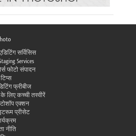
photo
एडिटिंग सर्विसिस
Staging Services
्स फोटो संपादन
 टिप्स
िटिंग फ्रीबीज
के लिए कच्ची तस्वीरें
ोटोशॉप एक्शन
इटरूम प्रीसेट
ार्यक्रम
ता नीति