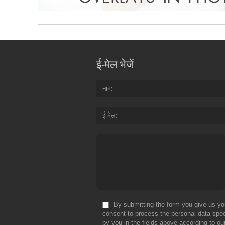
ई-मेल भेजें
नाम
ई-मेल
By submitting the form you give us yo
consent to process the personal data spec
by you in the fields above according to ou