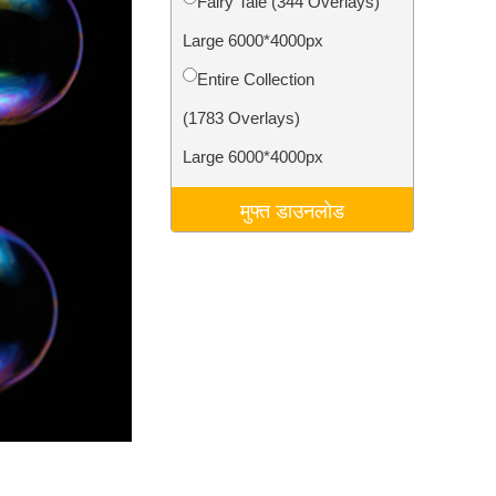
Fairy Tale (344 Overlays)
टा
Video Editing Services
Large 6000*4000px
Entire Collection
(1783 Overlays)
Large 6000*4000px
मुफ्त डाउनलोड