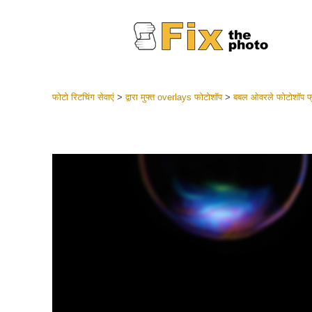
फोटो रिटचिंग सेवाएं
>
द्वारा मुफ्त overlays फोटोशॉप
>
बबल ओवरले फोटोशॉप फ
लाइटरूम 
संपूर्ण LR
हेडशॉट
बेस्ट डील
मोबाइल स
शादी की फ