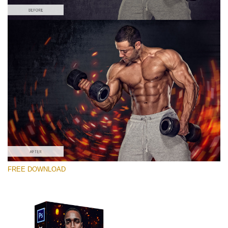
कृपया चुने
Free PNG Overlay #6
Small 800*533px
Fire Sparks
(30 Overlays)
Large 6000*4000px
FREE DOWNLOAD
Luxury Wedding
(373 Overlays)
Large 6000*4000px