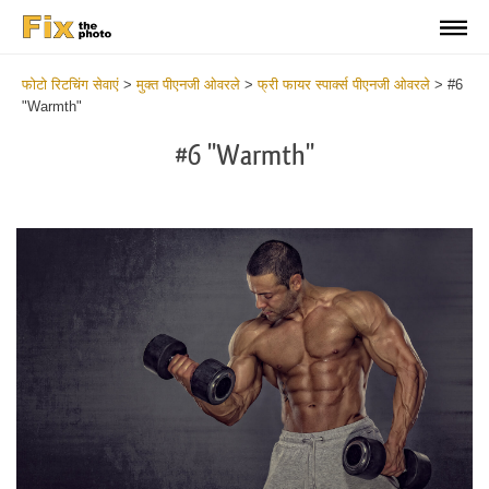
फोटो रिटचिंग सेवाएं
>
मुक्त पीएनजी ओवरले
>
फ्री फायर स्पार्क्स पीएनजी ओवरले
>
#6
"Warmth"
#6 "Warmth"
Do
Fr
PN