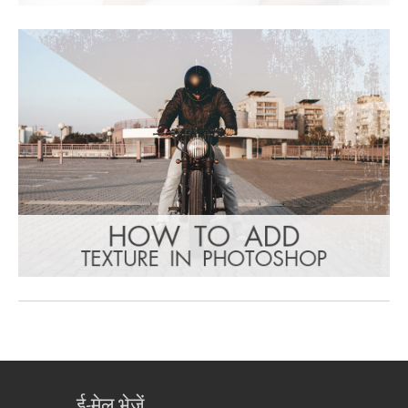
ई-मेल भेजें