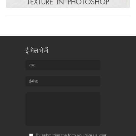
ई-मेल भेजें
नाम
ई-मेल
By submitting the form you give us your