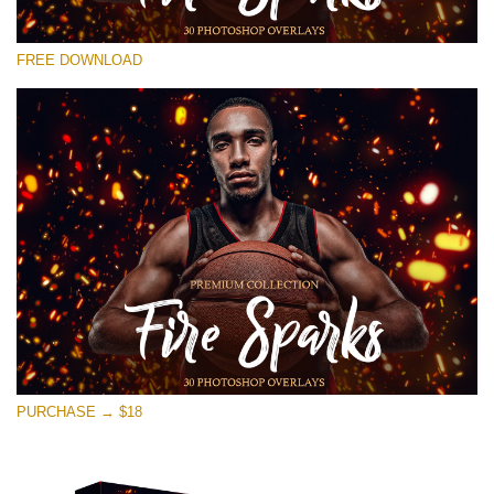
कृपया चुने
FREE DOWNLOAD
Free Photoshop Overlay #27
Small 800*533px
Fire Sparks
(30 Overlays)
Large 6000*4000px
Bokeh Collection (650 Overlays)
Large 6000*4000px
Entire Collection
(1783 Overlays)
PURCHASE → $18
Large 6000*4000px
मुफ्त डाउनलोड