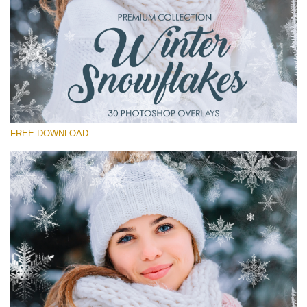
Please select
Free Winter Overlay #15
Small 800*533px
Winter Snowflakes
(30 Overlays)
FREE DOWNLOAD
Large 6000*4000px
Sunlight Collection
(290 Overlays)
Large 6000*4000px
Entire Collection
(1783 Overlays)
Large 6000*4000px