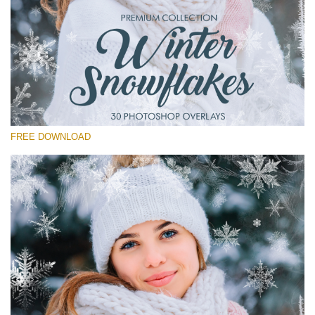
Please select
Free Winter Overlay #13
Small 800*533px
Winter Snowflakes
(30 Overlays)
FREE DOWNLOAD
Large 6000*4000px
Bokeh Collection (650 Overlays)
Large 6000*4000px
Entire Collection
(1783 Overlays)
Large 6000*4000px
Free download