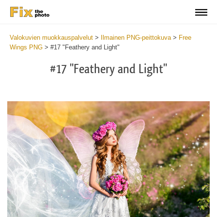
Valokuvien muokkauspalvelut
>
Ilmainen PNG-peittokuva
>
Free
Wings PNG
>
#17 "Feathery and Light"
#17 "Feathery and Light"
Do
Fr
PN