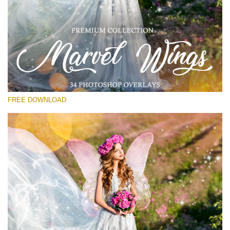
Please select
Free PNG Overlay #17
Small 800*533px
Marvel Wings
(34 Overlays)
FREE DOWNLOAD
Large 4000*5000px
Bokeh Complete Collection (650 Overlays)
Large 6000*4000px
Entire Collection
(1783 Overlays)
Large 6000*4000px
Free download