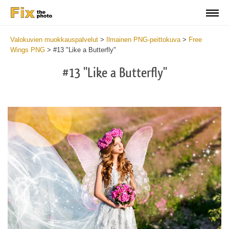
Valokuvien muokkauspalvelut
>
Ilmainen PNG-peittokuva
>
Free
Wings PNG
>
#13 "Like a Butterfly"
#13 "Like a Butterfly"
Do
Fr
PN