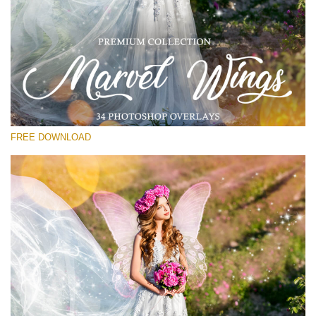
Please select
Free PNG Overlay #13
Small 800*533px
Marvel Wings
(34 Overlays)
FREE DOWNLOAD
Large 4000*5000px
Luxury Wedding
(373 Overlays)
Large 6000*4000px
Entire Collection
(1783 Overlays)
Large 6000*4000px