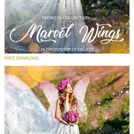
Please select
Free PNG Overlay #12
Small 800*533px
Marvel Wings
(34 Overlays)
FREE DOWNLOAD
Large 4000*5000px
Sunlight Collection
(290 Overlays)
Large 6000*4000px
Entire Collection
(1783 Overlays)
Large 6000*4000px