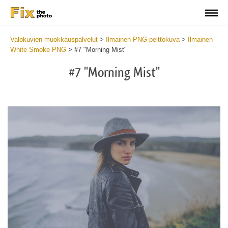
Valokuvien muokkauspalvelut
>
Ilmainen PNG-peittokuva
>
Ilmainen
White Smoke PNG
>
#7 "Morning Mist"
#7 "Morning Mist"
Do
Fr
PN