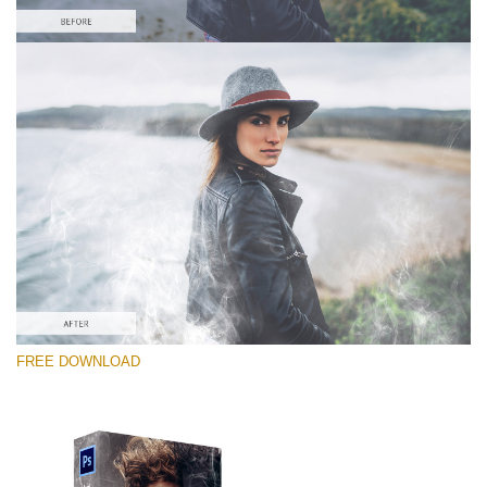
Please select
Free PNG Overlay #7
Small 800*533px
White Smoke
(30 Overlays)
Large 6000*4000px
FREE DOWNLOAD
Fairy Tale (344 Overlays)
Large 6000*4000px
Entire Collection