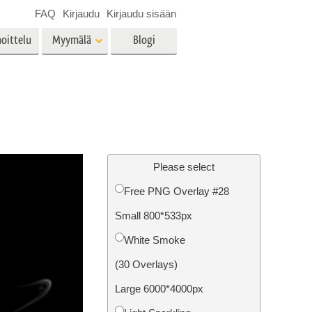
FAQ
Kirjaudu
Kirjaudu sisään
oittelu
Myymälä
Blogi
es
Video
LUT:t videoeditointiin
Ammattimaiset
vien
Kiinteistöjen valokuvien
videopeittokuvat
muokkaus
Please select
Free PNG Overlay #28
Small 800*533px
o
Valokuvan restaurointi
White Smoke
(30 Overlays)
Large 6000*4000px