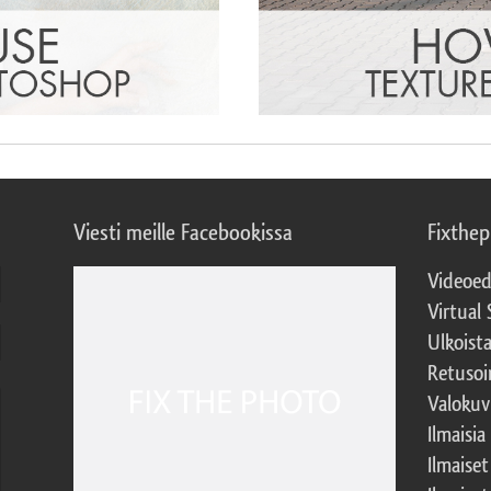
Viesti meille Facebookissa
Fixthe
Videoed
Virtual 
Ulkoist
Retusoi
Valokuv
Ilmaisia
Ilmaise