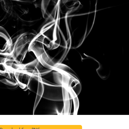
alokuvien muokkaus
Korujen valokuvien muokkaus
AI-koulutusdata