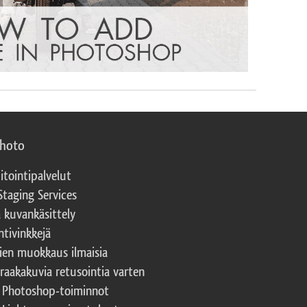
photo
itointipalvelut
Staging Services
a kuvankäsittely
ntivinkkejä
ien muokkaus ilmaisia
 raakakuvia retusointia varten
t Photoshop-toiminnot