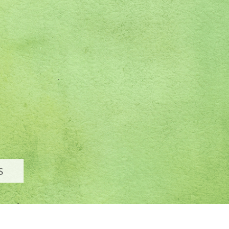
alokuvien muokkaus
Korujen valokuvien muokkaus
AI-koulutusdata