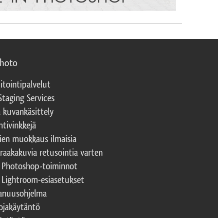
photo
itointipalvelut
Staging Services
a kuvankäsittely
ntivinkkejä
ien muokkaus ilmaisia
 raakakuvia retusointia varten
t Photoshop-toiminnot
t Lightroom-esiasetukset
nuusohjelma
ojakäytäntö