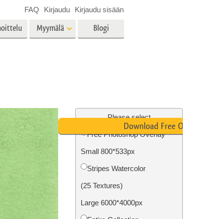
FAQ
Kirjaudu
Kirjaudu sisään
oittelu
Myymälä
Blogi
es
Video
LUT:t videoeditointiin
Ammattimaiset
vien
Kiinteistöjen valokuvien
videopeittokuvat
muokkaus
Please select
Download Free Overlay
Free Photoshop Overlay
Small 800*533px
o
Valokuvan restaurointi
Stripes Watercolor
(25 Textures)
Large 6000*4000px