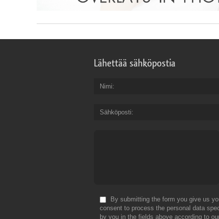
Lähettää sähköpostia
Nimi
Sähköposti
By submitting the form you give us yo
consent to process the personal data spec
by you in the fields above according to ou