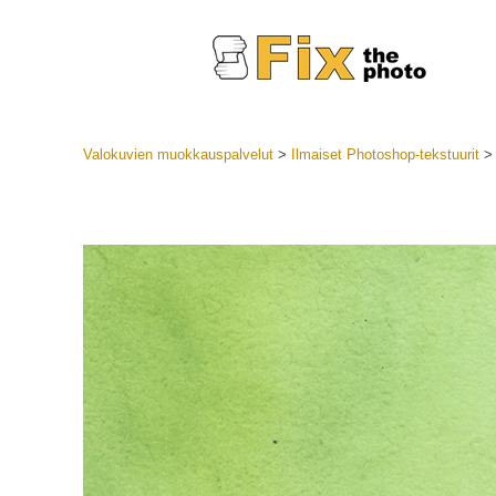
Valokuvien muokkauspalvelut
>
Ilmaiset Photoshop-tekstuurit
Lightroom
LR-esiase
Muotok
Parhaan t
esiasetuk
Mobiilias
Hääku