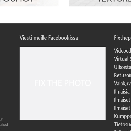
Viesti meille Facebookissa
Fixthe
Videoed
Virtual 
Ulkoist
Retusoi
Valokuv
Ilmaisia
Ilmaise
Ilmaise
Kumppa
ur
Tietosu
ified
r