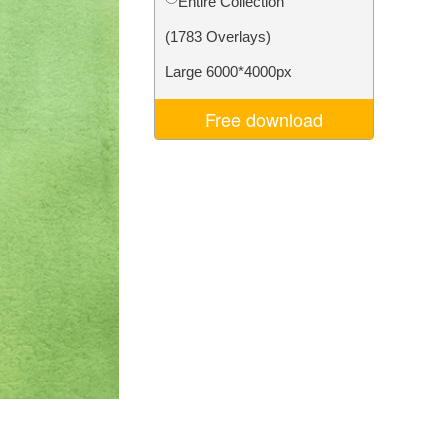
Entire Collection
Video Editing Services
(1783 Overlays)
Large 6000*4000px
Free download