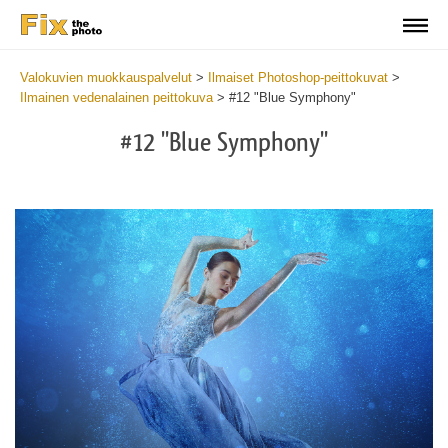
Valokuvien muokkauspalvelut
>
Ilmaiset Photoshop-peittokuvat
>
Ilmainen vedenalainen peittokuva
>
#12 "Blue Symphony"
#12 "Blue Symphony"
Do
Fr
Ov