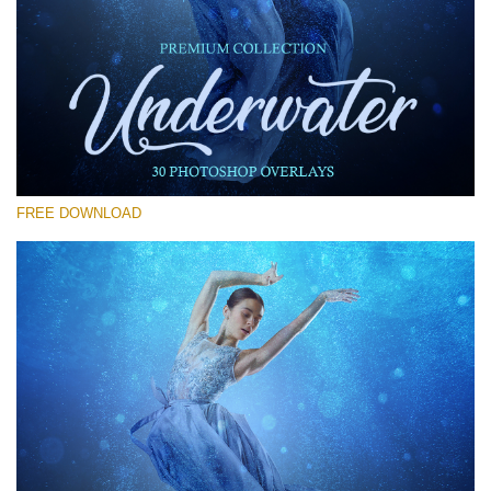
Please select
Free Photoshop Overlay #12
Small 800*533px
Underwater Overlays
(30 Overlays)
FREE DOWNLOAD
Large 6000*4000px
4 Seasons (411 Overlays)
Large 6000*4000px
Entire Collection
(1783 Overlays)
Large 6000*4000px
Free download