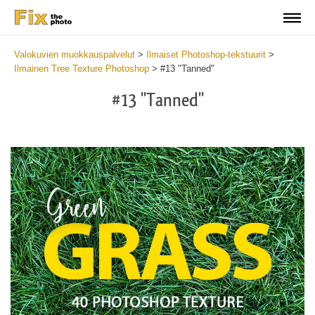
Valokuvien muokkauspalvelut
>
Ilmaiset Photoshop-tekstuurit
>
Ilmainen Tree Texture Photoshop
>
#13 "Tanned"
#13 "Tanned"
Do
Fr
Ov