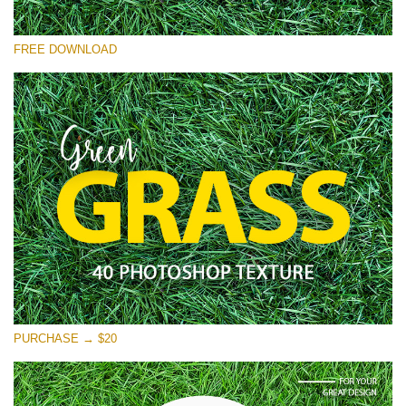
Please select
FREE DOWNLOAD
Free Photoshop Overlay
Small 800*533px
Green Grass
(40 Textures)
Large 6000*4000px
Entire Collection
(1783 Overlays)
Large 6000*4000px
Free download
PURCHASE → $20