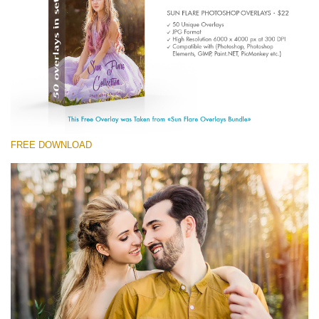
Entire Collection
(1783 Overlays)
Large 6000*4000px
Free download
FREE DOWNLOAD