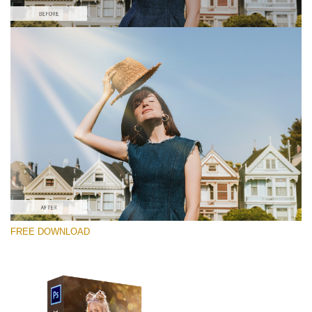
Please select
Free PNG Overlay #5
Small 800*533px
Sun Flares
(50 Overlays)
Large 6000*4000px
FREE DOWNLOAD
Sunlight Collection
(290 Overlays)
Large 6000*4000px