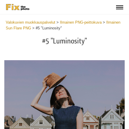
Valokuvien muokkauspalvelut
>
Ilmainen PNG-peittokuva
>
Ilmainen
Sun Flare PNG
>
#5 "Luminosity"
#5 "Luminosity"
Do
Fr
PN