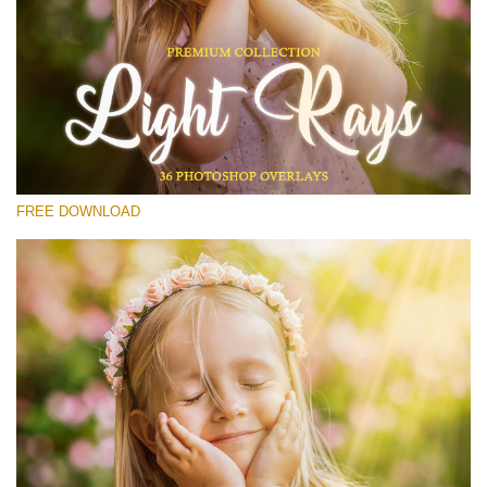
Please select
Free Photoshop Overlay #17
Small 800*533px
Light Rays
(36 Overlays)
FREE DOWNLOAD
Large 6000*4000px
Sunlight Collection
(290 Overlays)
Large 6000*4000px
Entire Collection
(1783 Overlays)
Large 6000*4000px