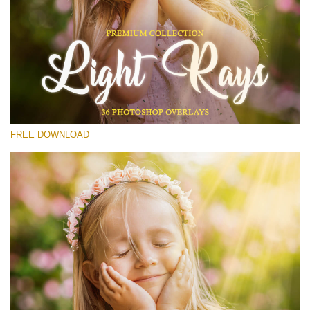
Please select
Free Photoshop Overlay #12
Small 800*533px
Light Rays
(36 Overlays)
FREE DOWNLOAD
Large 6000*4000px
Luxury Wedding
(373 Overlays)
Large 6000*4000px
Entire Collection
(1783 Overlays)
Large 6000*4000px