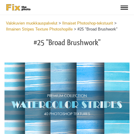
Valokuvien muokkauspalvelut
>
Ilmaiset Photoshop-tekstuurit
>
Ilmainen Stripes Texture Photoshopille
>
#25 "Broad Brushwork"
#25 "Broad Brushwork"
Do
Fr