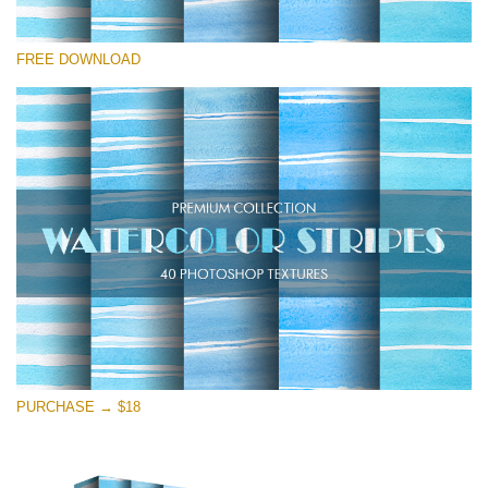
Please select
FREE DOWNLOAD
Free Photoshop Texture #25
Small 800*533px
Stripes Watercolor
(25 Textures)
Large 6000*4000px
Entire Collection
(1783 Overlays)
Large 6000*4000px
Free download
PURCHASE → $18